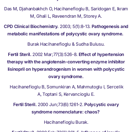
Das M, Djahanbakhch O, Hacihanefioglu B, Saridogan E, Ikram
M, Ghali L, Raveendran M, Storey A.
CPD Clinical Biochemistry.
2003; 5(1):8-13.
Pathogenesis and
metabolic manifestations of polycystic ovary syndrome.
Burak Hacihanefioglu & Sudha Bulusu.
Fertil Steril.
2002 Mar;77(3):526-8.
Effect of hypertension
therapy with the angiotensin-converting enzyme inhibitor
lisinopril on hyperandrogenism in women with polycystic
ovary syndrome.
Hacihanefioglu B
,
Somunkiran A
,
Mahmutoglu I
,
Sercelik
A
,
Toptani S
,
Kervancioglu E
.
Fertil Steril.
2000 Jun;73(6):1261-2.
Polycystic ovary
syndrome nomenclature: chaos?
Hacihanefioglu Burak.