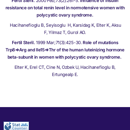
Fertil Steril.
2000 Feb;73(2):261-5.
Influence of insulin
resistance on total renin level in normotensive women with
polycystic ovary syndrome.
Hacihanefioglu B,
Seyisoglu H
,
Karsidag K
,
Elter K
,
Aksu
F
,
Yilmaz T
,
Gurol AO
.
Fertil Steril.
1999 Mar;71(3):425-30.
Role of mutations
Trp8⇒Arg and Ile15⇒Thr of the human luteinizing hormone
beta-subunit in women with polycystic ovary syndrome.
Elter K, Erel CT, Cine N, Ozbek U, Hacihanefioglu B,
Ertungealp E.