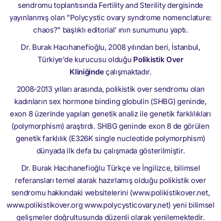
sendromu toplantısında Fertility and Sterility dergisinde
yayınlanmış olan ”Polycystic ovary syndrome nomenclature:
chaos?” başlıklı editorial’ ının sunumunu yaptı.
Dr. Burak Hacıhanefioğlu, 2008 yılından beri, İstanbul,
Türkiye’de kurucusu olduğu
Polikistik Over
Kliniğinde
çalışmaktadır.
2008-2013 yılları arasında, polikistik over sendromu olan
kadınların sex hormone binding globulin (SHBG) geninde,
exon 8 üzerinde yapılan genetik analiz ile genetik farklılıkları
(polymorphism) araştırdı. SHBG geninde exon 8 de görülen
genetik farklılık (E326K single nucleotide polymorphism)
dünyada ilk defa bu çalışmada gösterilmiştir.
Dr. Burak Hacıhanefioğlu Türkçe ve İngilizce, bilimsel
referansları temel alarak hazırlamış olduğu polikistik over
sendromu hakkındaki websitelerini (www.polikistikover.net,
www.polikistikover.org www.polycysticovary.net) yeni bilimsel
gelişmeler doğrultusunda düzenli olarak yenilemektedir.