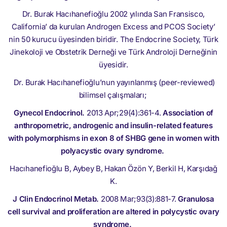
Dr. Burak Hacıhanefioğlu 2002 yılında San Fransisco,
California’ da kurulan Androgen Excess and PCOS Society’
nin 50 kurucu üyesinden biridir. The Endocrine Society, Türk
Jinekoloji ve Obstetrik Derneği ve Türk Androloji Derneğinin
üyesidir.
Dr. Burak Hacıhanefioğlu’nun yayınlanmış (peer-reviewed)
bilimsel çalışmaları;
Gynecol Endocrinol.
2013 Apr;29(4):361-4.
Association of
anthropometric, androgenic and insulin-related features
with polymorphisms in exon 8 of SHBG gene in women with
polyacystic ovary syndrome.
Hacıhanefioğlu B, Aybey B, Hakan Özön Y, Berkil H, Karşıdağ
K.
J Clin Endocrinol Metab.
2008 Mar;93(3):881-7.
Granulosa
cell survival and proliferation are altered in polycystic ovary
syndrome.