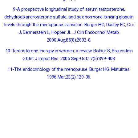
9-A prospective longitudinal study of serum testosterone,
dehydroepiandrosterone sulfate, and sex hormone-binding globulin
levels through the menopause transition. Burger HG, Dudley EC, Cui
J, Dennerstein L, Hopper JL. J Clin Endocrinol Metab.
2000 Aug;85(8):2832-8.
10-Testosterone therapy in women: a review. Bolour S, Braunstein
G.bInt J Impot Res. 2005 Sep-Oct;17(5):399-408.
11-The endocrinology of the menopause. Burger HG. Maturitas.
1996 Mar;23(2):129-36.