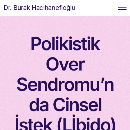
Dr. Burak Hacıhanefioğlu
Polikistik
Over
Sendromu’n
da Cinsel
İstek (Lİbido)