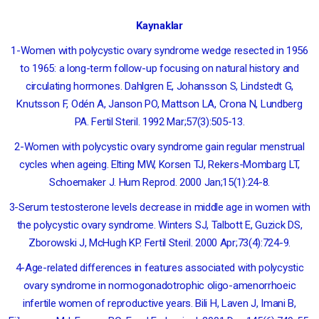
Kaynaklar
1-Women with polycystic ovary syndrome wedge resected in 1956
to 1965: a long-term follow-up focusing on natural history and
circulating hormones. Dahlgren E, Johansson S, Lindstedt G,
Knutsson F, Odén A, Janson PO, Mattson LA, Crona N, Lundberg
PA. Fertil Steril. 1992 Mar;57(3):505-13.
2-Women with polycystic ovary syndrome gain regular menstrual
cycles when ageing. Elting MW, Korsen TJ, Rekers-Mombarg LT,
Schoemaker J. Hum Reprod. 2000 Jan;15(1):24-8.
3-Serum testosterone levels decrease in middle age in women with
the polycystic ovary syndrome. Winters SJ, Talbott E, Guzick DS,
Zborowski J, McHugh KP. Fertil Steril. 2000 Apr;73(4):724-9.
4-Age-related differences in features associated with polycystic
ovary syndrome in normogonadotrophic oligo-amenorrhoeic
infertile women of reproductive years. Bili H, Laven J, Imani B,