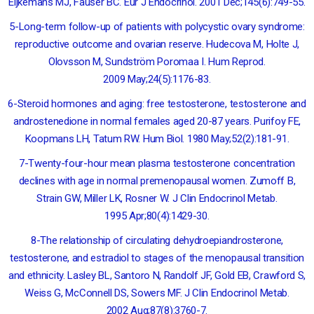
Eijkemans MJ, Fauser BC. Eur J Endocrinol. 2001 Dec;145(6):749-55.
5-Long-term follow-up of patients with polycystic ovary syndrome:
reproductive outcome and ovarian reserve. Hudecova M, Holte J,
Olovsson M, Sundström Poromaa I. Hum Reprod.
2009 May;24(5):1176-83.
6-Steroid hormones and aging: free testosterone, testosterone and
androstenedione in normal females aged 20-87 years. Purifoy FE,
Koopmans LH, Tatum RW. Hum Biol. 1980 May;52(2):181-91.
7-Twenty-four-hour mean plasma testosterone concentration
declines with age in normal premenopausal women. Zumoff B,
Strain GW, Miller LK, Rosner W. J Clin Endocrinol Metab.
1995 Apr;80(4):1429-30.
8-The relationship of circulating dehydroepiandrosterone,
testosterone, and estradiol to stages of the menopausal transition
and ethnicity. Lasley BL, Santoro N, Randolf JF, Gold EB, Crawford S,
Weiss G, McConnell DS, Sowers MF. J Clin Endocrinol Metab.
2002 Aug;87(8):3760-7.