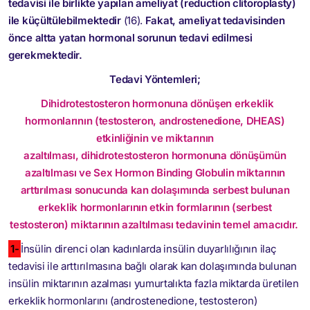
tedavisi ile birlikte yapılan ameliyat (reduction clitoroplasty)
ile küçültülebilmektedir
(16).
Fakat, ameliyat tedavisinden
önce altta yatan hormonal sorunun tedavi edilmesi
gerekmektedir.
Tedavi Yöntemleri;
Dihidrotestosteron hormonuna dönüşen erkeklik
hormonlarının (testosteron, androstenedione, DHEAS)
etkinliğinin ve miktarının
azaltılması, dihidrotestosteron hormonuna dönüşümün
azaltılması ve Sex Hormon Binding Globulin miktarının
arttırılması sonucunda kan dolaşımında serbest bulunan
erkeklik hormonlarının etkin formlarının (serbest
testosteron) miktarının azaltılması tedavinin temel amacıdır.
1-
İnsülin direnci olan kadınlarda insülin duyarlılığının ilaç
tedavisi ile arttırılmasına bağlı olarak kan dolaşımında bulunan
insülin miktarının azalması yumurtalıkta fazla miktarda üretilen
erkeklik hormonlarını (androstenedione, testosteron)