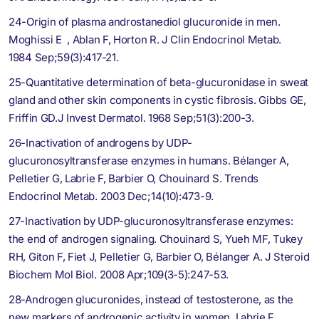
24-Origin of plasma androstanediol glucuronide in men.
Moghissi E , Ablan F, Horton R. J Clin Endocrinol Metab.
1984 Sep;59(3):417-21.
25-Quantitative determination of beta-glucuronidase in sweat
gland and other skin components in cystic fibrosis. Gibbs GE,
Friffin GD.J Invest Dermatol. 1968 Sep;51(3):200-3.
26-Inactivation of androgens by UDP-
glucuronosyltransferase enzymes in humans. Bélanger A,
Pelletier G, Labrie F, Barbier O, Chouinard S. Trends
Endocrinol Metab. 2003 Dec;14(10):473-9.
27-Inactivation by UDP-glucuronosyltransferase enzymes:
the end of androgen signaling. Chouinard S, Yueh MF, Tukey
RH, Giton F, Fiet J, Pelletier G, Barbier O, Bélanger A. J Steroid
Biochem Mol Biol. 2008 Apr;109(3-5):247-53.
28-Androgen glucuronides, instead of testosterone, as the
new markers of androgenic activity in women. Labrie F,