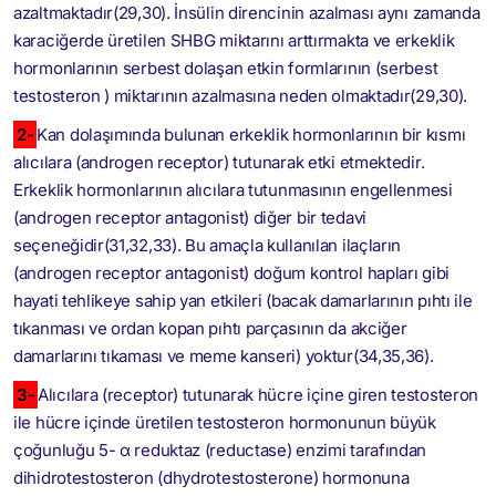
azaltmaktadır(29,30). İnsülin direncinin azalması aynı zamanda
karaciğerde üretilen SHBG miktarını arttırmakta ve erkeklik
hormonlarının serbest dolaşan etkin formlarının (serbest
testosteron ) miktarının azalmasına neden olmaktadır(29,30).
2-
Kan dolaşımında bulunan erkeklik hormonlarının bir kısmı
alıcılara (androgen receptor) tutunarak etki etmektedir.
Erkeklik hormonlarının alıcılara tutunmasının engellenmesi
(androgen receptor antagonist) diğer bir tedavi
seçeneğidir(31,32,33). Bu amaçla kullanılan ilaçların
(androgen receptor antagonist) doğum kontrol hapları gibi
hayati tehlikeye sahip yan etkileri (bacak damarlarının pıhtı ile
tıkanması ve ordan kopan pıhtı parçasının da akciğer
damarlarını tıkaması ve meme kanseri) yoktur(34,35,36).
3-
Alıcılara (receptor) tutunarak hücre içine giren testosteron
ile hücre içinde üretilen testosteron hormonunun büyük
çoğunluğu 5- α reduktaz (reductase) enzimi tarafından
dihidrotestosteron (dhydrotestosterone) hormonuna