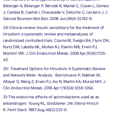
Bélanger A, Bélanger P, Bérubé R, Martel C, Cusan L, Gomez
J, Candas B, Castiel I, Chaussade V, Deloche C, Leclaire J. J
Steroid Biochem Mol Biol. 2006 Jun;99(4-5):182-8.
29-Clinical review: Insulin sensitizers for the treatment of
hirsutism: a systematic review and metaanalyses of
randomized controlled trials. Cosma M, Swiglo BA, Flynn DN,
Kurtz DM, Labella ML, Mullan RJ, Elamin MB, Erwin PJ,
Montori VM. J Clin Endocrinol Metab. 2008 Apr;93(4):1135-
42.
30- Treatment Options for Hirsutism: A Systematic Review
and Network Meta- Analysis . Barrionuevo P, Nabhan M,
Altayar O, Wang Z, Erwin PJ, Asi N, Martin KA, Murad MH. J
Clin Endocrinol Metab. 2018 Apr 1;103(4):1258-1264.
31-The endocrine effects of spironolactone used as an
antiandrogen. Young RL, Goldzieher JW, Elkind-Hirsch
K. Fertil Steril. 1987 Aug;48(2):223-8.