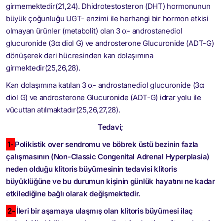
girmemektedir(21,24). Dhidrotestosteron (DHT) hormonunun
büyük çoğunluğu UGT- enzimi ile herhangi bir hormon etkisi
olmayan ürünler (metabolit) olan 3 α- androstanediol
glucuronide (3α diol G) ve androsterone Glucuronide (ADT-G)
dönüşerek deri hücresinden kan dolaşımına
girmektedir(25,26,28).
Kan dolaşımına katılan 3 α- androstanediol glucuronide (3α
diol G) ve androsterone Glucuronide (ADT-G) idrar yolu ile
vücuttan atılmaktadır(25,26,27,28).
Tedavi;
1-
Polikistik over sendromu ve böbrek üstü bezinin fazla
çalışmasının (Non-Classic Congenital Adrenal Hyperplasia)
neden olduğu klitoris büyümesinin tedavisi klitoris
büyüklüğüne ve bu durumun kişinin günlük hayatını ne kadar
etkilediğine bağlı olarak değişmektedir.
2-
İleri bir aşamaya ulaşmış olan klitoris büyümesi ilaç