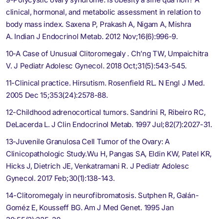
clinical, hormonal, and metabolic assessment in relation to
body mass index. Saxena P, Prakash A, Nigam A, Mishra
A. Indian J Endocrinol Metab
.
2012 Nov;16(6):996-9.
10-A Case of Unusual Clitoromegaly . Ch’ng TW, Umpaichitra
V. J Pediatr Adolesc Gynecol. 2018 Oct;31(5):543-545.
11-Clinical practice. Hirsutism. Rosenfield RL. N Engl J Med.
2005 Dec 15;353(24):2578-88.
12-Childhood adrenocortical tumors. Sandrini R, Ribeiro RC,
DeLacerda L. J Clin Endocrinol Metab. 1997 Jul;82(7):2027-31.
13-Juvenile Granulosa Cell Tumor of the Ovary: A
Clinicopathologic Study.Wu H, Pangas SA, Eldin KW, Patel KR,
Hicks J, Dietrich JE, Venkatramani R. J Pediatr Adolesc
Gynecol. 2017 Feb;30(1):138-143.
14-Clitoromegaly in neurofibromatosis. Sutphen R, Galán-
Goméz E, Kousseff BG. Am J Med Genet. 1995 Jan