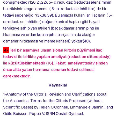
dönüşmektedir(20,21,22). 5- α reduktaz (reductase)enziminin
bu etkisinin engellenmesi ( 5- α reductase inhibitor) de bir
tedavi seçeneğidir(37,38,39). Bu amaçla kullanılan ilaçların ( 5-
α reductase inhibitor) doğum kontrol hapları gibi hayati
tehlikeye sahip yan etkileri (bacak damarlarının pıhtı ile
tıkanması ve ordan kopan pıhtı parçasının da akciğer
damarlarını tıkaması ve meme kanseri) yoktur(40).
4-
İleri bir aşamaya ulaşmış olan klitoris büyümesi ilaç
tedavisi ile birlikte yapılan ameliyat (reduction clitoroplasty)
ile küçültülebilmektedir (16). Fakat, ameliyat tedavisinden
önce altta yatan hormonal sorunun tedavi edilmesi
gerekmektedir.
Kaynaklar
1-Anatomy of the Clitoris: Revision and Clarifications about
the Anatomical Terms for the Clitoris Proposed (without
Scientific Bases) by Helen O’Connell, Emmanuele Jannini, and
Odile Buisson. Puppo V. ISRN Obstet Gynecol.