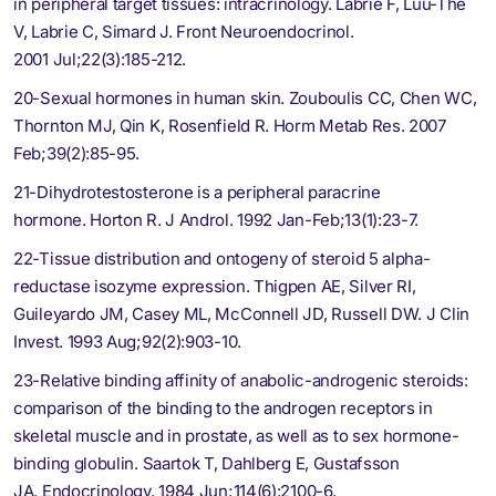
in peripheral target tissues: intracrinology. Labrie F, Luu-The
V, Labrie C, Simard J. Front Neuroendocrinol.
2001 Jul;22(3):185-212.
20-Sexual hormones in human skin. Zouboulis CC, Chen WC,
Thornton MJ, Qin K, Rosenfield R. Horm Metab Res. 2007
Feb;39(2):85-95.
21-Dihydrotestosterone is a peripheral paracrine
hormone. Horton R. J Androl. 1992 Jan-Feb;13(1):23-7.
22-Tissue distribution and ontogeny of steroid 5 alpha-
reductase isozyme expression. Thigpen AE, Silver RI,
Guileyardo JM, Casey ML, McConnell JD, Russell DW. J Clin
Invest. 1993 Aug;92(2):903-10.
23-Relative binding affinity of anabolic-androgenic steroids:
comparison of the binding to the androgen receptors in
skeletal muscle and in prostate, as well as to sex hormone-
binding globulin. Saartok T, Dahlberg E, Gustafsson
JA. Endocrinology. 1984 Jun;114(6):2100-6.