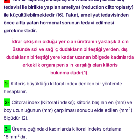
tedavisi ile birlikte yapılan ameliyat (reduction clitoroplasty)
ile küçültülebilmektedir
(16).
Fakat, ameliyat tedavisinden
önce altta yatan hormonal sorunun tedavi edilmesi
gerekmektedir.
İdrar çıkışının olduğu yer olan üretranın yaklaşık 3 cm
üstünde sol ve sağ iç dudakların birleştiği yerden, dış
dudakların birleştiği yere kadar uzanan bölgede kadınlarda
erkeklik organı penis in karşılığı olan klitoris
bulunmaktadır(1).
1-
Klitoris büyüklüğü klitoral index denilen bir yöntemle
hesaplanır.
2-
Clitoral index (Klitoral indeks); klitoris başının en (mm) ve
2
boy uzunluğunun (mm) çarpılması sonucu elde edilen (mm
)
ölçüdür (2).
3-
Üreme çağındaki kadınlarda klitoral indeks ortalama
2
18 mm
dır.