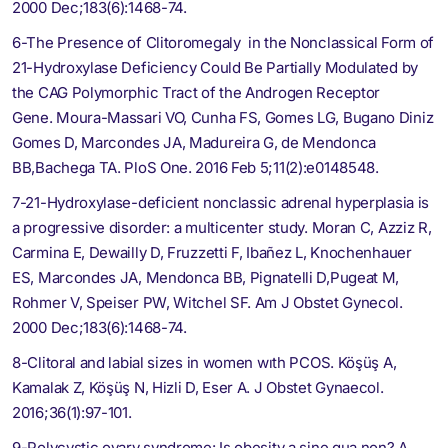
2000 Dec;183(6):1468-74.
6-The Presence of Clitoromegaly in the Nonclassical Form of
21-Hydroxylase Deficiency Could Be Partially Modulated by
the CAG Polymorphic Tract of the Androgen Receptor
Gene. Moura-Massari VO, Cunha FS, Gomes LG, Bugano Diniz
Gomes D, Marcondes JA, Madureira G, de Mendonca
BB,Bachega TA. PloS One. 2016 Feb 5;11(2):e0148548.
7-21-Hydroxylase-deficient nonclassic adrenal hyperplasia is
a progressive disorder: a multicenter study. Moran C, Azziz R,
Carmina E, Dewailly D, Fruzzetti F, Ibañez L, Knochenhauer
ES, Marcondes JA, Mendonca BB, Pignatelli D,Pugeat M,
Rohmer V, Speiser PW, Witchel SF. Am J Obstet Gynecol.
2000 Dec;183(6):1468-74.
8-Clitoral and labial sizes in women wıth PCOS. Köşüş A,
Kamalak Z, Köşüş N, Hizli D, Eser A. J Obstet Gynaecol.
2016;36(1):97-101.
9-Polycystic ovary syndrome: Is obesity a sine qua non? A