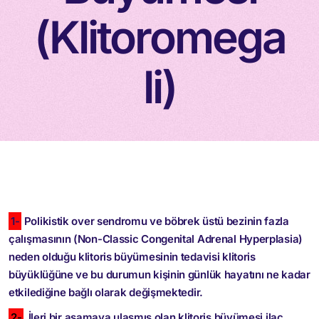
(Klitoromega
li)
1-
Polikistik over sendromu ve böbrek üstü bezinin fazla
çalışmasının (Non-Classic Congenital Adrenal Hyperplasia)
neden olduğu klitoris büyümesinin tedavisi klitoris
büyüklüğüne ve bu durumun kişinin günlük hayatını ne kadar
etkilediğine bağlı olarak değişmektedir.
2-
İleri bir aşamaya ulaşmış olan klitoris büyümesi ilaç