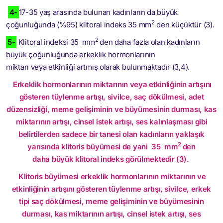
4-
17-35 yaş arasında bulunan kadınların da büyük
2
çoğunluğunda (%95) klitoral indeks 35 mm
den küçüktür (3).
2
5-
Klitoral indeksi 35 mm
den daha fazla olan kadınların
büyük çoğunluğunda erkeklik hormonlarının
miktarı veya etkinliği artmış olarak bulunmaktadır (3,4).
Erkeklik hormonlarının miktarının veya etkinliğinin artışını
gösteren tüylenme artışı, sivilce, saç dökülmesi, adet
düzensizliği, meme gelişiminin ve büyümesinin durması, kas
miktarının artışı, cinsel istek artışı, ses kalınlaşması gibi
belirtilerden sadece bir tanesi olan kadınların yaklaşık
2
yarısında klitoris büyümesi de yani 35 mm
den
daha büyük klitoral indeks görülmektedir (3).
Klitoris büyümesi erkeklik hormonlarının miktarının ve
etkinliğinin artışını gösteren tüylenme artışı, sivilce, erkek
tipi saç dökülmesi, meme gelişiminin ve büyümesinin
durması, kas miktarının artışı, cinsel istek artışı, ses