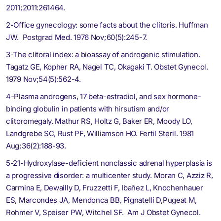
2011;2011:261464.
2-Office gynecology: some facts about the clitoris. Huffman
JW. Postgrad Med. 1976 Nov;60(5):245-7.
3-The clitoral index: a bioassay of androgenic stimulation.
Tagatz GE, Kopher RA, Nagel TC, Okagaki T. Obstet Gynecol.
1979 Nov;54(5):562-4.
4-Plasma androgens, 17 beta-estradiol, and sex hormone-
binding globulin in patients with hirsutism and/or
clitoromegaly. Mathur RS, Holtz G, Baker ER, Moody LO,
Landgrebe SC, Rust PF, Williamson HO. Fertil Steril. 1981
Aug;36(2):188-93.
5-21-Hydroxylase-deficient nonclassic adrenal hyperplasia is
a progressive disorder: a multicenter study. Moran C, Azziz R,
Carmina E, Dewailly D, Fruzzetti F, Ibañez L, Knochenhauer
ES, Marcondes JA, Mendonca BB, Pignatelli D,Pugeat M,
Rohmer V, Speiser PW, Witchel SF. Am J Obstet Gynecol.