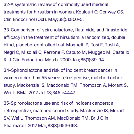
32-A systematic review of commonly used medical
treatments for hirsutism in women. Koulouri O, Conway GS.
Clin Endocrinol (Oxf). May;68(5):800-5.
33-Comparison of spironolactone, flutamide, and finasteride
efficacy in the treatment of hirsutism: a randomized, double
blind, placebo-controlled trial. Moghetti P, Tosi F, Tosti A,
Negri C, Misciali C, Perrone F, Caputo M, Muggeo M, Castello
R. J Clin Endocrinol Metab. 2000 Jan;85(1):89-94.
34-Spironolactone and risk of incident breast cancer in
women older than 55 years: retrospective, matched cohort
study. Mackenzie IS, Macdonald TM, Thompson A, Morant S,
Wei L. BMJ. 2012 Jul 13;345:e4447.
35-Spironolactone use and risk of incident cancers: a
retrospective, matched cohort study. Mackenzie IS, Morant
SV, Wei L, Thompson AM, MacDonald TM. Br J Clin
Pharmacol. 2017 Mar;83(3):653-663.