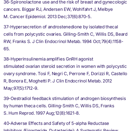
36-Spironolactone use and the risk of breast and gynecologic
cancers. Biggar RJ, Andersen EW, Wohlfahrt J, Melbye
M. Cancer Epidemiol. 2013 Dec;37(6):870-5.
37-Hypersecretion of androstenedione by isolated thecal
cells from polycystic ovaries. Gilling-Smith C, Willis DS, Beard
RW, Franks S. J Clin Endocrinol Metab. 1994 Oct;79(4):1158-
65.
38-Hyperinsulinemia amplifies GnRH agonist
stimulated ovarian steroid secretion in women with polycystic
ovary syndrome. Tosi F, Negri C, Perrone F, Dorizzi R, Castello
R, Bonora E, Moghetti P. J Clin Endocrinol Metab. 2012
May;97(5):1712-9.
39-Oestradiol feedback stimulation of androgen biosynthesis
by human theca cells. Gilling-Smith C, Willis DS, Franks
S. Hum Reprod. 1997 Aug;12(8):1621-8.
40-Adverse Effects and Safety of 5-alpha Reductase
Inhibitors (Finasteride, Dutasteride): A Systematic Review.